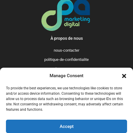
À propos de nous
nous-contacter
politique-de-confidentialite
qui-sommes-nous
Manage Consent
Promo365 International
To provide the best experiences, we use technologies like cookies to store
US
GB
FR
IT
ES
NL
AU
BR
CA
and/or access device information. Consenting to these technologies will
allow us to process data such as browsing behavior or unique IDs on this
MX
site. Not consenting or withdrawing consent, may adversely affect certain
features and functions.
Accept
© 2025 Promo365.fr - Tous droits réservés. Mise à jour en juillet 2024.