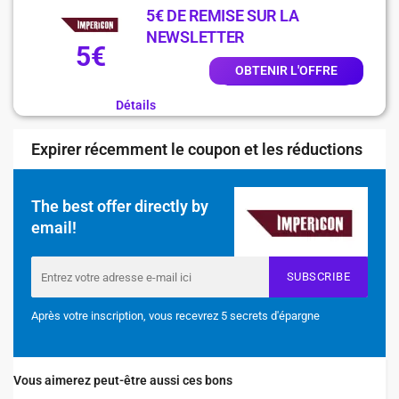
5€ DE REMISE SUR LA
NEWSLETTER
5€
OBTENIR L'OFFRE
Détails
Expirer récemment le coupon et les réductions
The best offer directly by
email!
SUBSCRIBE
Après votre inscription, vous recevrez 5 secrets d'épargne
Vous aimerez peut-être aussi ces bons