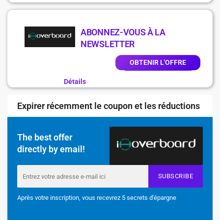
ABONNEZ-VOUS À LA
NEWSLETTER
OBTENIR L'OFFRE
Détails
Expirer récemment le coupon et les réductions
The best offer
directly by email!
SUBSCRIBE
Après votre inscription, vous recevrez 5 secrets d'épargne