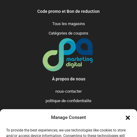
Code promo et Bon de reduction
Tous les magasins
Catégories de coupons
À propos de nous
nous-contacter
politique-de-confidentialite
qui-sommes-nous
Manage Consent
Promo365 International
To provide the best experiences, we use technologies like cookies to store
US
GB
FR
IT
ES
NL
AU
BR
CA
and/or access device information. Consenting to these technologies will