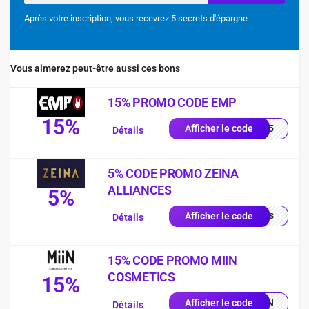
Après votre inscription, vous recevrez 5 secrets d'épargne
Vous aimerez peut-être aussi ces bons
15% PROMO CODE EMP
15%
es15
Afficher le code
Détails
5% CODE PROMO ZEINA
ALLIANCES
5%
quis
Afficher le code
Détails
15% CODE PROMO MIIN
COSMETICS
15%
MIIN
Afficher le code
Détails