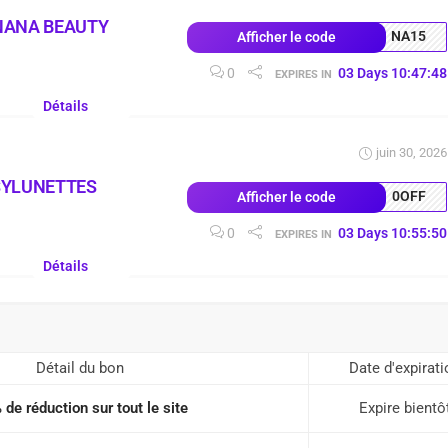
NANA BEAUTY
NA15
Afficher le code
0
03
Days
10
:
47
:
47
EXPIRES IN
Détails
juin 30, 2026
SYLUNETTES
0OFF
Afficher le code
0
03
Days
10
:
55
:
49
EXPIRES IN
Détails
Détail du bon
Date d'expirati
de réduction sur tout le site
Expire bientô