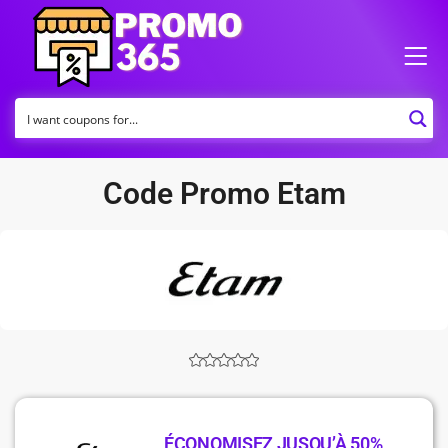
Code Promo Etam
ÉCONOMISEZ JUSQU’À 50%