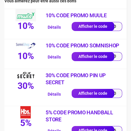
Vous aimerez peut-être aussi ces bons
10% CODE PROMO MUULE
10%
NG10
Afficher le code
Détails
10% CODE PROMO SOMNISHOP
10%
p-10
Afficher le code
Détails
30% CODE PROMO PIN UP
SECRET
30%
UP30
Afficher le code
Détails
5% CODE PROMO HANDBALL
STORE
5%
AND5
Afficher le code