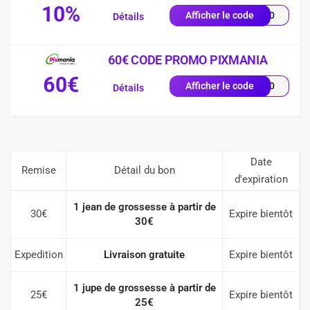
10%
VE10
Afficher le code
Détails
60€ CODE PROMO PIXMANIA
60€
AL60
Afficher le code
Détails
Date
Remise
Détail du bon
d'expiration
1 jean de grossesse à partir de
30€
Expire bientôt
30€
Expedition
Livraison gratuite
Expire bientôt
1 jupe de grossesse à partir de
25€
Expire bientôt
25€