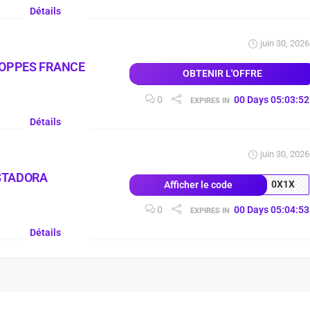
Détails
juin 30, 2026
LOPPES FRANCE
OBTENIR L'OFFRE
0
00
Days
05
:
03
:
51
EXPIRES IN
Détails
juin 30, 2026
STADORA
0X1X
Afficher le code
0
00
Days
05
:
04
:
52
EXPIRES IN
Détails