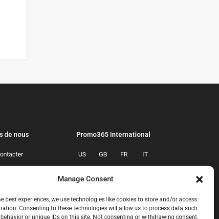
s de nous
Promo365 International
ontacter
US
GB
FR
IT
confidentialite
ES
NL
AU
BR
Manage Consent
mmes-nous
CA
MX
he best experiences, we use technologies like cookies to store and/or access
mation. Consenting to these technologies will allow us to process data such
behavior or unique IDs on this site. Not consenting or withdrawing consent,