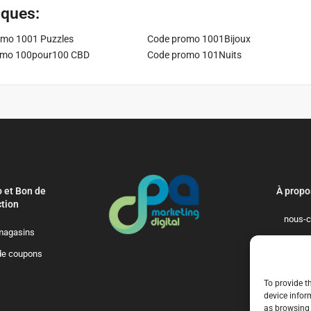
iques:
mo 1001 Puzzles
Code promo 1001Bijoux
omo 100pour100 CBD
Code promo 101Nuits
 et Bon de
À propo
tion
nous-c
magasins
politique-de-
de coupons
qui-so
To provide t
device infor
as browsing 