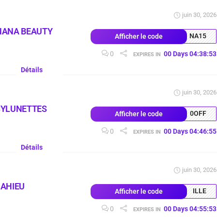
juin 30, 2026
NANA BEAUTY
NA15
Afficher le code
0
00
Days
04
:
38
:
52
EXPIRES IN
Détails
juin 30, 2026
SYLUNETTES
0OFF
Afficher le code
0
00
Days
04
:
46
:
54
EXPIRES IN
Détails
juin 30, 2026
MAHIEU
ILLE
Afficher le code
0
00
Days
04
:
55
:
52
EXPIRES IN