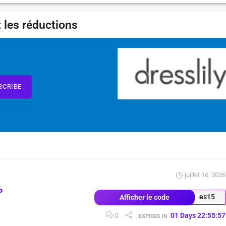
 les réductions
SCRIBE
juillet 16, 2026
P
es15
Afficher le code
0
01
Days
22
:
55
:
56
EXPIRES IN