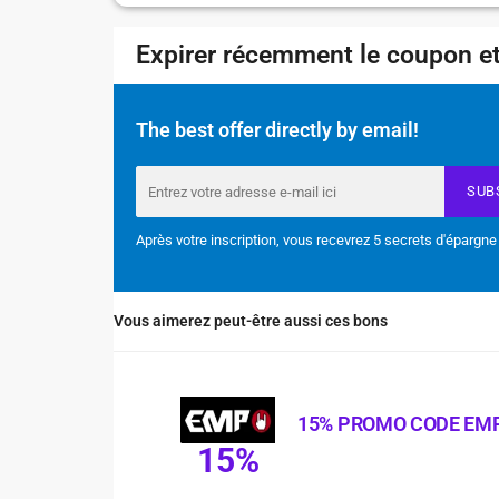
Expirer récemment le coupon et
The best offer directly by email!
SUB
Après votre inscription, vous recevrez 5 secrets d'épargne
Vous aimerez peut-être aussi ces bons
15% PROMO CODE EM
15%