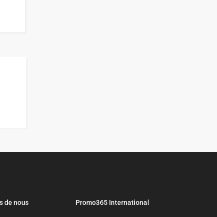
s de nous
Promo365 International