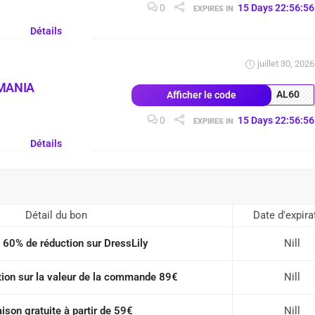
0
15
Days
22
:
56
:
55
EXPIRES IN
Détails
juillet 30, 2026
MANIA
AL60
Afficher le code
0
15
Days
22
:
56
:
55
EXPIRES IN
Détails
Détail du bon
Date d'expira
 60% de réduction sur DressLily
Nill
ion sur la valeur de la commande 89€
Nill
aison gratuite à partir de 59€
Nill