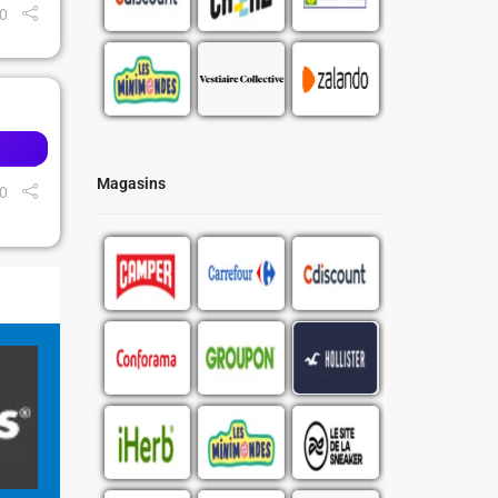
0
Magasins
0