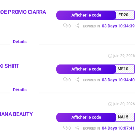
ODE PROMO CIARRA
FD20
Afficher le code
0
03
Days
10
:
34
:
38
EXPIRES IN
Détails
juin 29, 2026
I SHIRT
ME10
Afficher le code
0
03
Days
10
:
34
:
39
EXPIRES IN
Détails
juin 30, 2026
NANA BEAUTY
NA15
Afficher le code
0
04
Days
10
:
07
:
40
EXPIRES IN