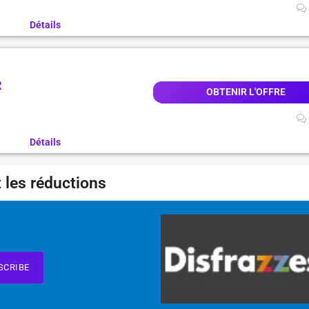
Détails
R
OBTENIR L'OFFRE
Détails
 les réductions
SCRIBE