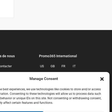
s de nous
Promo365 International
ontacter
US
GB
FR
IT
confidentialite
ES
NL
AU
BR
Manage Consent
mmes-nous
CA
MX
he best experiences, we use technologies like cookies to store and/or access
mation. Consenting to these technologies will allow us to process data such
behavior or unique IDs on this site. Not consenting or withdrawing consent,
y affect certain features and functions.