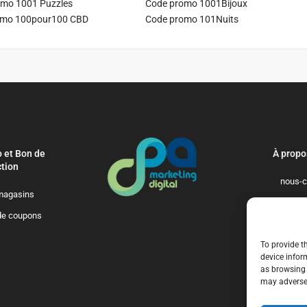
mo 1001 Puzzles
Code promo 1001Bijoux
omo 100pour100 CBD
Code promo 101Nuits
 et Bon de
À propo
tion
nous-c
magasins
politique-de-
de coupons
qui-so
To provide t
device infor
as browsing 
may adversel