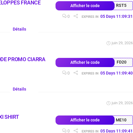
ELOPPES FRANCE
RST5
Afficher le code
0
05
Days
11
:
09
:
30
EXPIRES IN
Détails
juin 29, 2026
ODE PROMO CIARRA
FD20
Afficher le code
0
05
Days
11
:
09
:
39
EXPIRES IN
Détails
juin 29, 2026
I SHIRT
ME10
Afficher le code
0
05
Days
11
:
09
:
40
EXPIRES IN