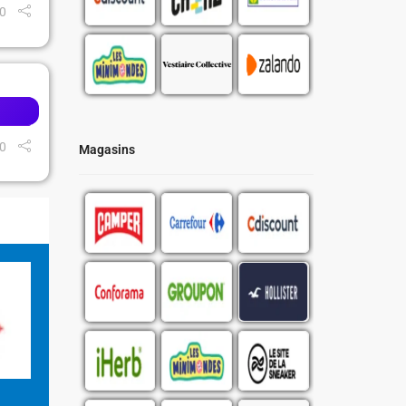
0
0
Magasins