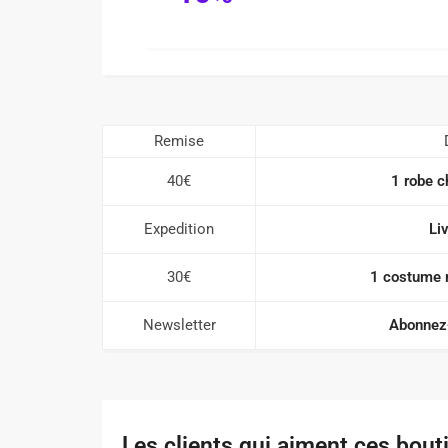
Remise
40€
1 robe c
Expedition
Li
30€
1 costume r
Newsletter
Abonnez-
Les clients qui aiment ces bout