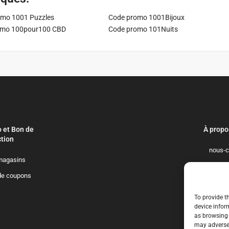
mo 1001 Puzzles
Code promo 1001Bijoux
omo 100pour100 CBD
Code promo 101Nuits
 et Bon de
À propo
tion
nous-c
magasins
politique-de-
de coupons
qui-so
To provide t
device infor
as browsing 
may adversel