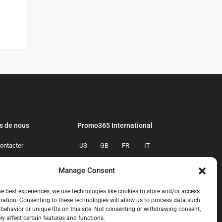
s de nous
Promo365 International
ontacter
US
GB
FR
IT
confidentialite
ES
NL
AU
BR
Manage Consent
mmes-nous
CA
MX
he best experiences, we use technologies like cookies to store and/or access
mation. Consenting to these technologies will allow us to process data such
behavior or unique IDs on this site. Not consenting or withdrawing consent,
y affect certain features and functions.