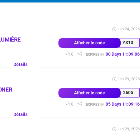
juin 24, 2026
LUMIÈRE
YS10
Afficher le code
0
00
Days
11
:
09
:
05
EXPIRES IN
Détails
juin 29, 2026
ONER
2605
Afficher le code
0
05
Days
11
:
09
:
15
EXPIRES IN
Détails
juin 29, 2026