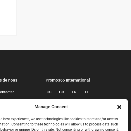
s de nous
Promo365 International
ontacter
US
GB
FR
IT
confidentialite
ES
NL
AU
BR
Manage Consent
mmes-nous
CA
MX
he best experiences, we use technologies like cookies to store and/or access
mation. Consenting to these technologies will allow us to process data such
behavior or unique IDs on this site. Not consenting or withdrawing consent,