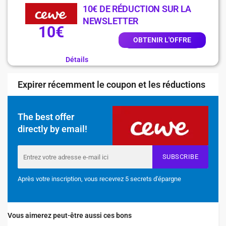
10€ DE RÉDUCTION SUR LA
NEWSLETTER
10€
OBTENIR L'OFFRE
Détails
Expirer récemment le coupon et les réductions
The best offer
directly by email!
SUBSCRIBE
Après votre inscription, vous recevrez 5 secrets d'épargne
Vous aimerez peut-être aussi ces bons