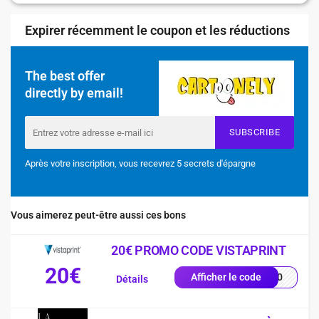
Expirer récemment le coupon et les réductions
The best offer
directly by email!
SUBSCRIBE
Après votre inscription, vous recevrez 5 secrets d'épargne
Vous aimerez peut-être aussi ces bons
20€ PROMO CODE VISTAPRINT
20€
MO20
Afficher le code
Détails