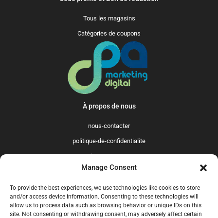
Tous les magasins
Catégories de coupons
À propos de nous
nous-contacter
politique-de-confidentialite
qui-sommes-nous
Manage Consent
Promo365 International
To provide the best experiences, we use technologies like cookies to store
US
GB
FR
IT
ES
NL
AU
BR
CA
and/or access device information. Consenting to these technologies will
allow us to process data such as browsing behavior or unique IDs on this
MX
site. Not consenting or withdrawing consent, may adversely affect certain