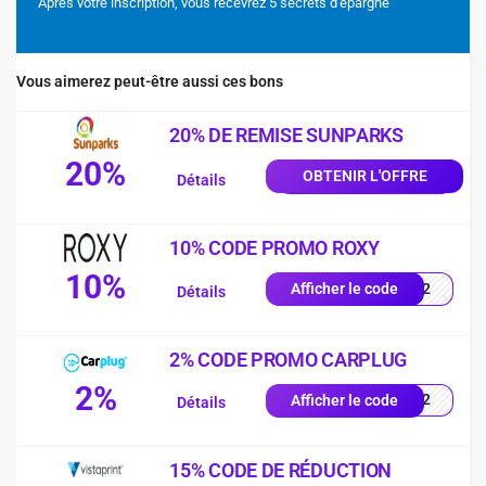
Après votre inscription, vous recevrez 5 secrets d'épargne
Vous aimerez peut-être aussi ces bons
20% DE REMISE SUNPARKS
20%
OBTENIR L'OFFRE
Détails
10% CODE PROMO ROXY
10%
D942
Afficher le code
Détails
2% CODE PROMO CARPLUG
2%
RNE2
Afficher le code
Détails
15% CODE DE RÉDUCTION