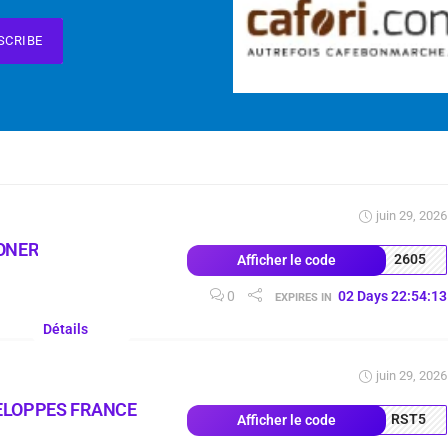
SCRIBE
juin 29, 2026
ONER
2605
Afficher le code
0
02
Days
22
:
54
:
12
EXPIRES IN
Détails
juin 29, 2026
ELOPPES FRANCE
RST5
Afficher le code