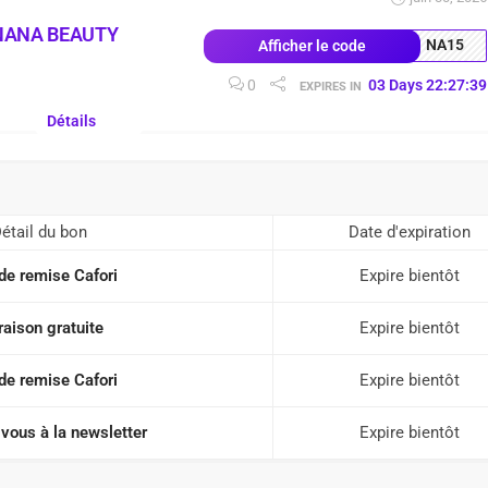
NANA BEAUTY
NA15
Afficher le code
0
03
Days
22
:
27
:
38
EXPIRES IN
Détails
étail du bon
Date d'expiration
de remise Cafori
Expire bientôt
raison gratuite
Expire bientôt
de remise Cafori
Expire bientôt
vous à la newsletter
Expire bientôt