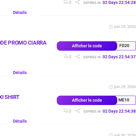
0
02
Days
22
:
54
:
27
EXPIRES IN
Détails
juin 29, 2026
ODE PROMO CIARRA
FD20
Afficher le code
0
02
Days
22
:
54
:
36
EXPIRES IN
Détails
juin 29, 2026
I SHIRT
ME10
Afficher le code
0
02
Days
22
:
54
:
37
EXPIRES IN
Détails
juin 30, 2026