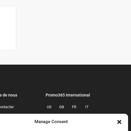
s de nous
Promo365 International
ontacter
US
GB
FR
IT
confidentialite
ES
NL
AU
BR
Manage Consent
mmes-nous
CA
MX