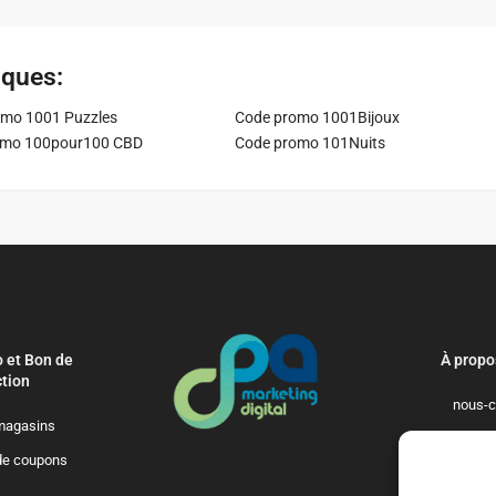
iques:
mo 1001 Puzzles
Code promo 1001Bijoux
omo 100pour100 CBD
Code promo 101Nuits
 et Bon de
À propo
tion
nous-c
magasins
politique-de-
de coupons
qui-so