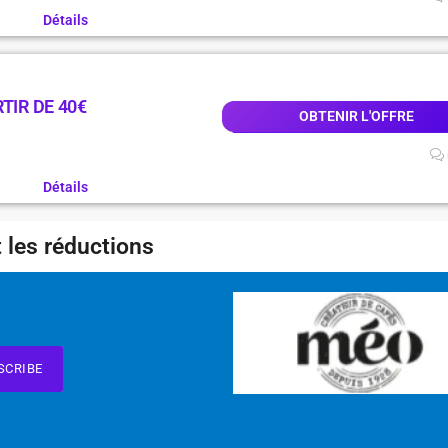
Détails
TIR DE 40€
OBTENIR L'OFFRE
Détails
 les réductions
SCRIBE