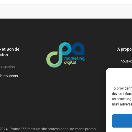
 et Bon de
À propo
tion
nous-c
magasins
politique-de-
de coupons
qui-so
To provide t
device infor
as browsing 
may adversel
t 2024. Promo365.fr est un site professionnel de codes promo.
n