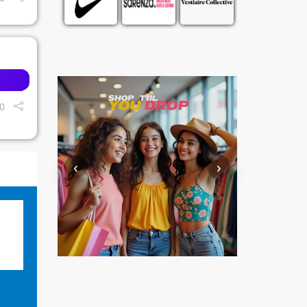
0
‹
›