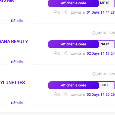
I SHIRT
ME10
Afficher le code
0
01
Days
14
:
44
:
22
EXPIRES IN
Détails
juin 30, 2026
NANA BEAUTY
NA15
Afficher le code
0
02
Days
14
:
17
:
23
EXPIRES IN
Détails
juin 30, 2026
SYLUNETTES
0OFF
Afficher le code
0
02
Days
14
:
25
:
25
EXPIRES IN
Détails