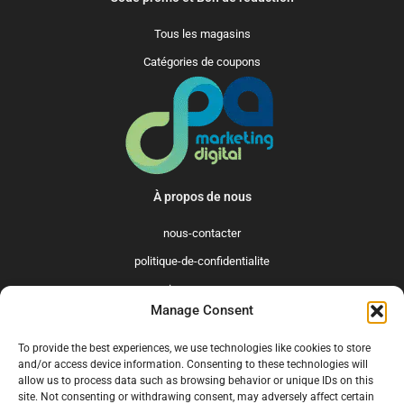
Tous les magasins
Catégories de coupons
À propos de nous
nous-contacter
politique-de-confidentialite
qui-sommes-nous
Manage Consent
Promo365 International
To provide the best experiences, we use technologies like cookies to store
US
GB
FR
IT
ES
NL
AU
BR
CA
and/or access device information. Consenting to these technologies will
allow us to process data such as browsing behavior or unique IDs on this
MX
site. Not consenting or withdrawing consent, may adversely affect certain