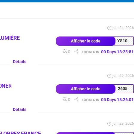
juin 24, 2026
LUMIÈRE
YS10
Afficher le code
0
00
Days
18
:
25
:
50
EXPIRES IN
Détails
juin 29, 2026
ONER
2605
Afficher le code
0
05
Days
18
:
26
:
00
EXPIRES IN
Détails
juin 29, 2026
ELOPPES FRANCE