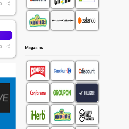
0
0
Magasins