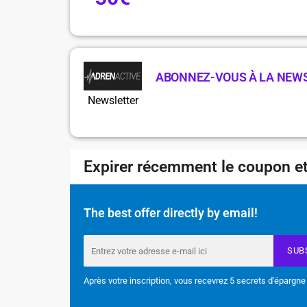
ABONNEZ-VOUS À LA NEW
Newsletter
Expirer récemment le coupon et
The best offer directly by email!
SUB
Après votre inscription, vous recevrez 5 secrets d'épargne