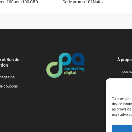
omo 100pour100 CBD
Code promo 101Nuits
 et Bon de
À propo
tion
nous-c
magasins
politique-de-
de coupons
qui-so
To provide t
device infor
as browsing 
may adversel