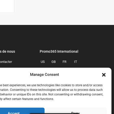
s de nous
Promo365 International
ontacter
US
GB
FR
IT
confidentialite
ES
NL
AU
BR
Manage Consent
mmes-nous
CA
MX
he best experiences, we use technologies like cookies to store and/or access
mation. Consenting to these technologies will allow us to process data such
behavior or unique IDs on this site. Not consenting or withdrawing consent,
y affect certain features and functions.
Accept
Deny