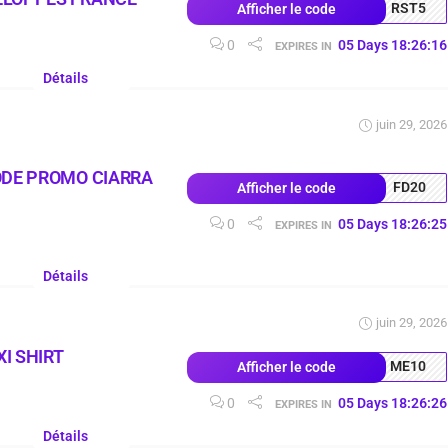
RST5
Afficher le code
0
05
Days
18
:
26
:
15
EXPIRES IN
Détails
juin 29, 2026
ODE PROMO CIARRA
FD20
Afficher le code
0
05
Days
18
:
26
:
24
EXPIRES IN
Détails
juin 29, 2026
I SHIRT
ME10
Afficher le code
0
05
Days
18
:
26
:
25
EXPIRES IN
Détails