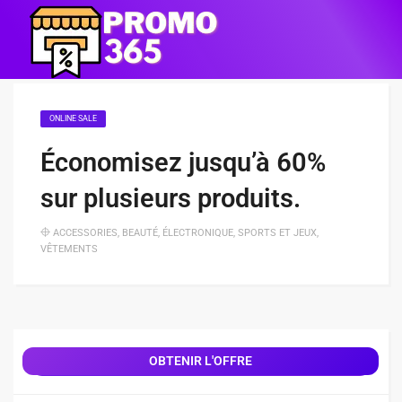
ONLINE SALE
Économisez jusqu’à 60%
sur plusieurs produits.
ACCESSORIES
,
BEAUTÉ
,
ÉLECTRONIQUE
,
SPORTS ET JEUX
,
VÊTEMENTS
OBTENIR L'OFFRE