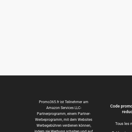
Promo365.fr ist Teilnehmer am
Code promo
Amazon Services LLC-
reduc
Partnerprogramm, einem Partner-
Werbeprogramm, mit dem Websites
Tous les 
Werbegebühren verdienen können,
indem sie Werbung schalten und auf