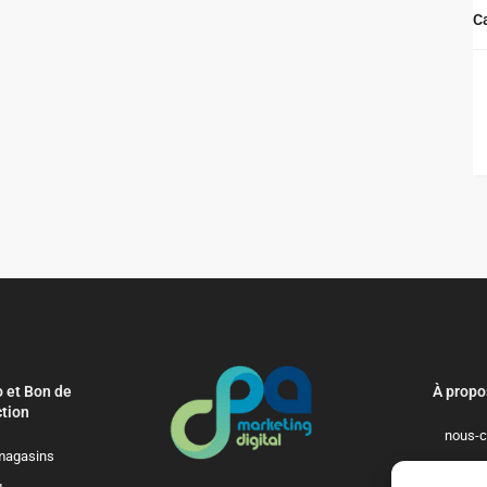
C
 et Bon de
À propo
tion
nous-c
magasins
politique-de-