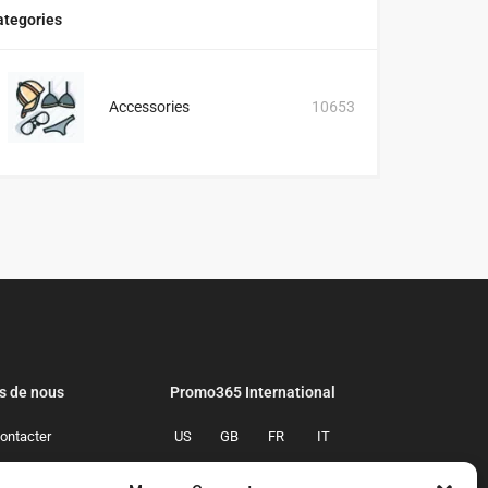
ategories
Accessories
10653
s de nous
Promo365 International
ontacter
US
GB
FR
IT
confidentialite
ES
NL
AU
BR