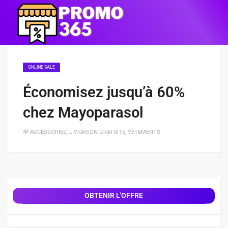
ONLINE SALE
Économisez jusqu’à 60%
chez Mayoparasol
ACCESSORIES
,
LIVRAISON GRATUITE
,
VÊTEMENTS
OBTENIR L'OFFRE