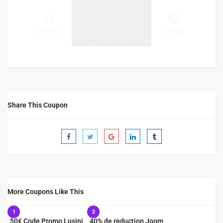
33%
SUCCESS
3 VOTES
6 VOTES
Share This Coupon
More Coupons Like This
1
2
50€ Code Promo Lusini
40% de reduction Joom