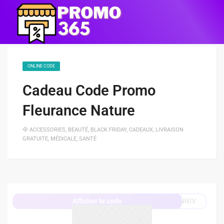
ONLINE CODE
Cadeau Code Promo
Fleurance Nature
ACCESSORIES
,
BEAUTÉ
,
BLACK FRIDAY
,
CADEAUX
,
LIVRAISON
GRATUITE
,
MÉDICALE
,
SANTÉ
NNIV
Afficher le code