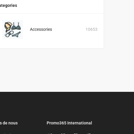
ategories
Accessories
10653
s de nous
Promo365 International