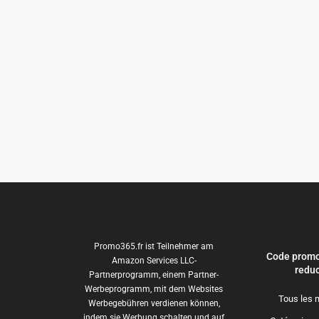
Promo365.fr ist Teilnehmer am
Code promo
Amazon Services LLC-
reduc
Partnerprogramm, einem Partner-
Werbeprogramm, mit dem Websites
Tous les 
Werbegebühren verdienen können,
indem sie Werbung schalten und auf