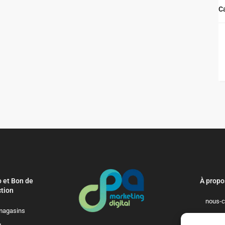
C
 et Bon de
À propo
tion
nous-c
magasins
politique-de-