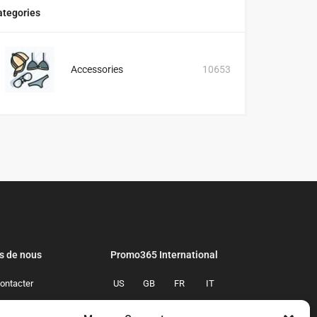
ategories
Accessories
10653
s de nous
Promo365 International
ontacter
US
GB
FR
IT
confidentialite
ES
NL
AU
BR