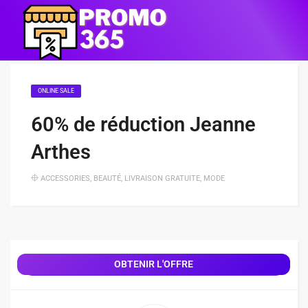
ONLINE SALE
60% de réduction Jeanne
Arthes
ACCESSORIES
,
BEAUTÉ
,
LIVRAISON GRATUITE
,
MODE
OBTENIR L'OFFRE