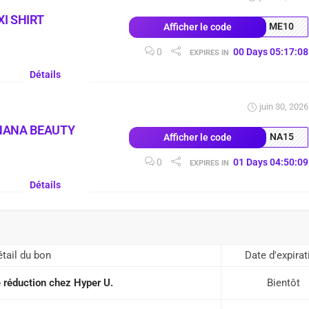
I SHIRT
ME10
Afficher le code
0
00
Days
05
:
17
:
07
EXPIRES IN
Détails
juin 30, 2026
NANA BEAUTY
NA15
Afficher le code
0
01
Days
04
:
50
:
08
EXPIRES IN
Détails
tail du bon
Date d'expirat
 réduction chez Hyper U.
Bientôt