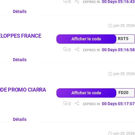
0
00
Days
05
:
16
:
42
EXPIRES IN
Détails
juin 29, 2026
ELOPPES FRANCE
RST5
Afficher le code
0
00
Days
05
:
16
:
57
EXPIRES IN
Détails
juin 29, 2026
ODE PROMO CIARRA
FD20
Afficher le code
0
00
Days
05
:
17
:
06
EXPIRES IN
Détails
juin 29, 2026