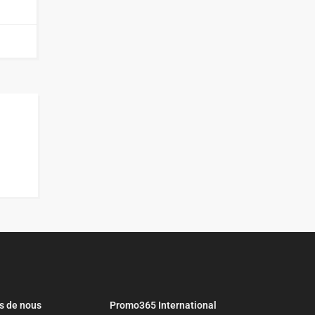
s de nous
Promo365 International