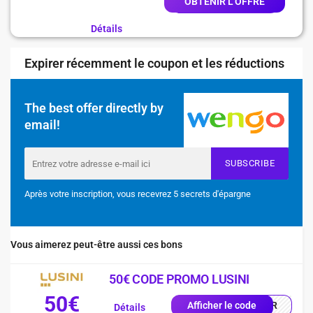
OBTENIR L'OFFRE
Détails
Expirer récemment le coupon et les réductions
The best offer directly by
email!
SUBSCRIBE
Après votre inscription, vous recevrez 5 secrets d'épargne
Vous aimerez peut-être aussi ces bons
50€ CODE PROMO LUSINI
50€
0-FR
Afficher le code
Détails