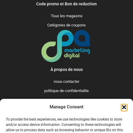
Code promo et Bon de reduction
Tous les magasins
Catégories de coupons
À propos de nous
nous-contacter
politique-de-confidentialite
qui-sommes-nous
Manage Consent
Promo365 International
To provide the best experiences, we use technologies like cookies to store
US
GB
FR
IT
ES
NL
AU
BR
CA
and/or access device information. Consenting to these technologies will
allow us to process data such as browsing behavior or unique IDs on this
MX