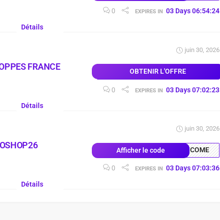
0
03
Days
06
:
54
:
24
EXPIRES IN
Détails
juin 30, 2026
LOPPES FRANCE
OBTENIR L'OFFRE
0
03
Days
07
:
02
:
23
EXPIRES IN
Détails
juin 30, 2026
COSHOP26
COME
Afficher le code
0
03
Days
07
:
03
:
36
EXPIRES IN
Détails