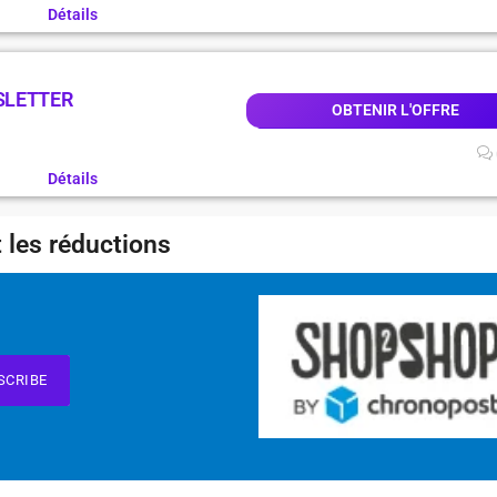
Détails
SLETTER
OBTENIR L'OFFRE
Détails
 les réductions
SCRIBE