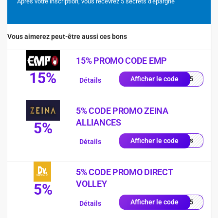
Après votre inscription, vous recevrez 5 secrets d'épargne
Vous aimerez peut-être aussi ces bons
15% PROMO CODE EMP
15%
es15
Afficher le code
Détails
5% CODE PROMO ZEINA
ALLIANCES
5%
quis
Afficher le code
Détails
5% CODE PROMO DIRECT
VOLLEY
5%
LEY5
Afficher le code
Détails