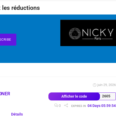
 les réductions
SCRIBE
juin 29, 2026
ONER
2605
Afficher le code
0
04
Days
05
:
59
:
53
EXPIRES IN
Détails