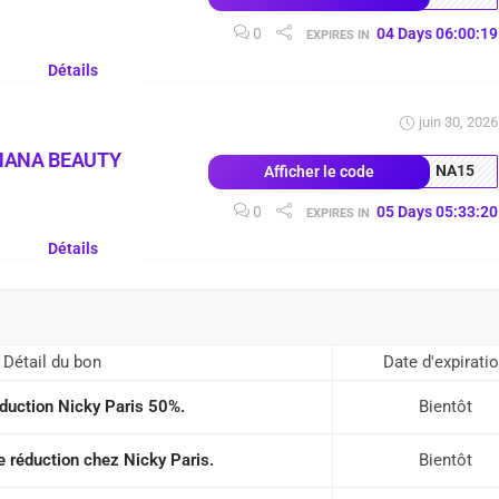
0
04
Days
06
:
00
:
18
EXPIRES IN
Détails
juin 30, 2026
NANA BEAUTY
NA15
Afficher le code
0
05
Days
05
:
33
:
19
EXPIRES IN
Détails
Détail du bon
Date d'expirati
duction Nicky Paris 50%.
Bientôt
 réduction chez Nicky Paris.
Bientôt