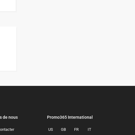
s de nous
Promo365 International
ontacter
US
GB
FR
IT