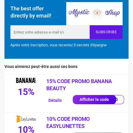
The best offer
directly by email!
SUBSCRIBE
Après votre inscription, vous recevrez 5 secrets d'épargne
Vous aimerez peut-être aussi ces bons
15% CODE PROMO BANANA
BEAUTY
15%
NA15
Afficher le code
Détails
10% CODE PROMO
EASYLUNETTES
10%