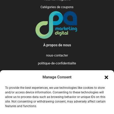
Catégories de coupons
À propos de nous
nous-contacter
politique-de-confidentialite
qui-sommes-nous
Manage Consent
Promo365 International
To provide the best experiences, we use technologies like cookies to store
US
GB
FR
IT
ES
NL
AU
BR
CA
and/or access device information. Consenting to these technologies will
allow us to process data such as browsing behavior or unique IDs on this
MX
site. Not consenting or withdrawing consent, may adversely affect certain
features and functions.