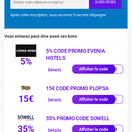
SUBSCRIBE
Après votre inscription, vous recevrez 5 secrets d'épargne
Vous aimerez peut-être aussi ces bons
5% CODE PROMO EVENIA
HOTELS
5%
ER25
Afficher le code
Détails
15€ CODE PROMO PLOPSA
15€
EALS
Afficher le code
Détails
35% PROMO CODE SOWELL
35%
MIUM
Afficher le code
Détails