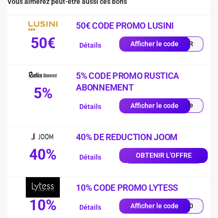
Vous aimerez peut-être aussi ces bons
50€ CODE PROMO LUSINI
50€
0-FR
Afficher le code
Détails
5% CODE PROMO RUSTICA
ABONNEMENT
5%
aire
Afficher le code
Détails
40% DE REDUCTION JOOM
40%
OBTENIR L'OFFRE
Détails
10% CODE PROMO LYTESS
10%
SS10
Afficher le code
Détails