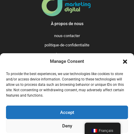
À propos de nous
nous-contacter
politique-de-confidentialite
qui-sommes-nous
Manage Consent
Promo365 International
To provide the best experiences, we use technologies like cookies to store
US
GB
FR
IT
ES
NL
AU
BR
CA
and/or access device information. Consenting to these technologies will
allow us to process data such as browsing behavior or unique IDs on this
MX
site. Not consenting or withdrawing consent, may adversely affect certain
features and functions.
Accept
© 2025 Promo365.fr - Tous droits réservés. Mise à jour en juillet 2024.
Promo365.fr est un site professionnel de codes promo.
Deny
Français
nous-contacter
politique-de-confidentialite
qui-sommes-nous