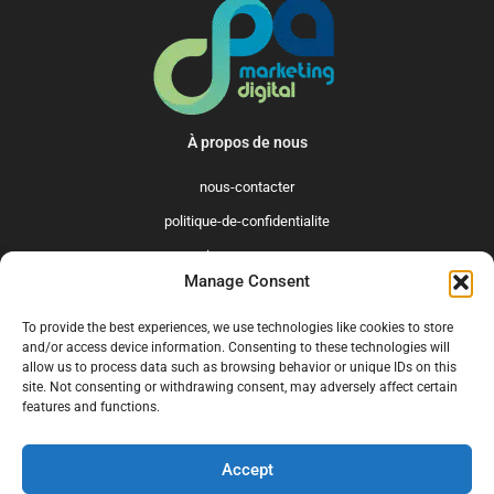
À propos de nous
nous-contacter
politique-de-confidentialite
qui-sommes-nous
Manage Consent
Promo365 International
To provide the best experiences, we use technologies like cookies to store
US
GB
FR
IT
ES
NL
AU
BR
CA
and/or access device information. Consenting to these technologies will
allow us to process data such as browsing behavior or unique IDs on this
MX
site. Not consenting or withdrawing consent, may adversely affect certain
features and functions.
Accept
© 2025 Promo365.fr - Tous droits réservés. Mise à jour en juillet 2024.