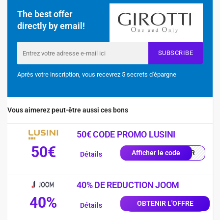
The best offer
directly by email!
SUBSCRIBE
Après votre inscription, vous recevrez 5 secrets d'épargne
Vous aimerez peut-être aussi ces bons
50€ CODE PROMO LUSINI
50€
0-FR
Afficher le code
Détails
40% DE REDUCTION JOOM
40%
OBTENIR L'OFFRE
Détails