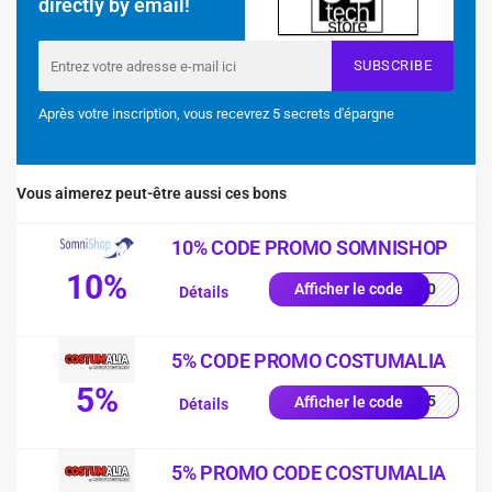
directly by email!
SUBSCRIBE
Après votre inscription, vous recevrez 5 secrets d'épargne
Vous aimerez peut-être aussi ces bons
10% CODE PROMO SOMNISHOP
10%
p-10
Afficher le code
Détails
5% CODE PROMO COSTUMALIA
5%
TTT5
Afficher le code
Détails
5% PROMO CODE COSTUMALIA