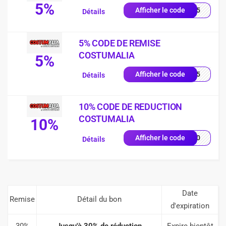
5%
RTT5
Afficher le code
Détails
5% CODE DE REMISE
COSTUMALIA
5%
FRW5
Afficher le code
Détails
10% CODE DE REDUCTION
COSTUMALIA
10%
RW10
Afficher le code
Détails
Date
Remise
Détail du bon
d'expiration
30%
Jusqu'à 30% de réduction
Expire bientôt