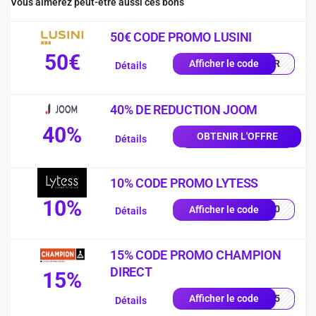
Vous aimerez peut-être aussi ces bons
50€ CODE PROMO LUSINI
50€
0-FR
Afficher le code
Détails
40% DE REDUCTION JOOM
40%
OBTENIR L'OFFRE
Détails
10% CODE PROMO LYTESS
10%
SS10
Afficher le code
Détails
15% CODE PROMO CHAMPION
DIRECT
15%
UE15
Afficher le code
Détails