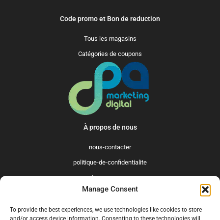
Code promo et Bon de reduction
Tous les magasins
Catégories de coupons
À propos de nous
nous-contacter
politique-de-confidentialite
qui-sommes-nous
Manage Consent
Promo365 International
To provide the best experiences, we use technologies like cookies to store
US
GB
FR
IT
ES
NL
AU
BR
CA
and/or access device information. Consenting to these technologies will