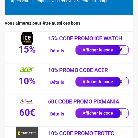
Après votre inscription, vous recevrez 5 secrets d'épargne
Vous aimerez peut-être aussi ces bons
15% CODE PROMO ICE WATCH
15%
PY26
Afficher le code
Détails
10% PROMO CODE ACER
10%
VE10
Afficher le code
Détails
60€ CODE PROMO PIXMANIA
60€
AL60
Afficher le code
Détails
10% CODE PROMO TROTEC