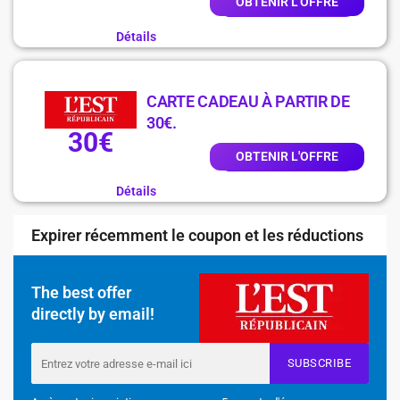
OBTENIR L'OFFRE
Détails
CARTE CADEAU À PARTIR DE
30€.
30€
OBTENIR L'OFFRE
Détails
Expirer récemment le coupon et les réductions
The best offer
directly by email!
SUBSCRIBE