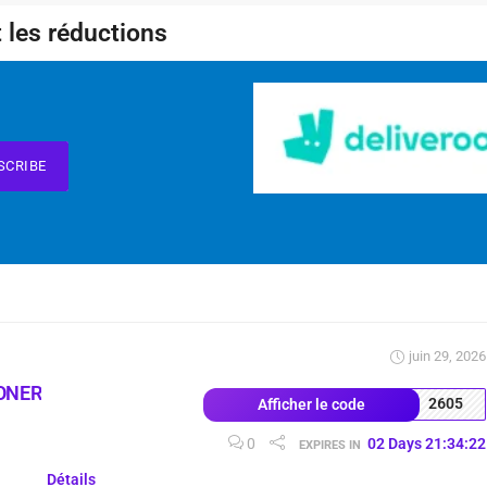
 les réductions
SCRIBE
juin 29, 2026
ONER
2605
Afficher le code
0
02
Days
21
:
34
:
22
EXPIRES IN
Détails