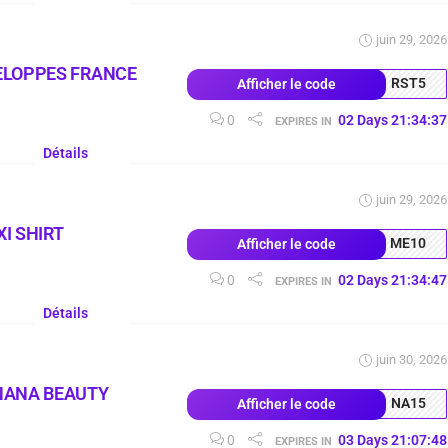
juin 29, 2026
ELOPPES FRANCE
RST5
Afficher le code
0
02
Days
21
:
34
:
37
EXPIRES IN
Détails
juin 29, 2026
I SHIRT
ME10
Afficher le code
0
02
Days
21
:
34
:
47
EXPIRES IN
Détails
juin 30, 2026
NANA BEAUTY
NA15
Afficher le code
0
03
Days
21
:
07
:
48
EXPIRES IN