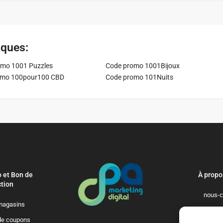
iques:
mo 1001 Puzzles
Code promo 1001Bijoux
omo 100pour100 CBD
Code promo 101Nuits
 et Bon de
À propo
tion
nous-c
magasins
politique-de-
de coupons