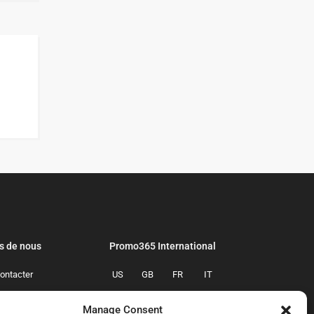
s de nous
Promo365 International
ontacter
US
GB
FR
IT
confidentialite
ES
NL
AU
BR
Manage Consent