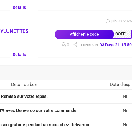
Détails
juin 30, 2026
SYLUNETTES
0OFF
Afficher le code
0
03
Days
21
:
15
:
50
EXPIRES IN
Détails
Détail du bon
Date d'expi
Remise sur votre repas.
Nill
% avec Deliveroo sur votre commande.
Nill
aison gratuite pendant un mois chez Deliveroo.
Nill