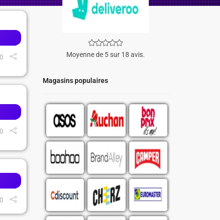
Moyenne de 5 sur 18 avis.
0
Magasins populaires
0
0