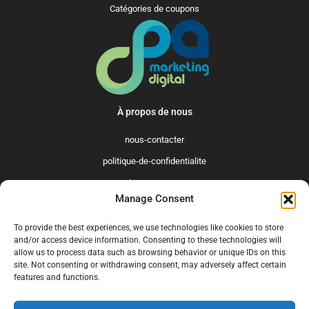
Catégories de coupons
À propos de nous
nous-contacter
politique-de-confidentialite
qui-sommes-nous
Manage Consent
Promo365 International
To provide the best experiences, we use technologies like cookies to store
US
GB
FR
IT
ES
NL
AU
BR
CA
and/or access device information. Consenting to these technologies will
allow us to process data such as browsing behavior or unique IDs on this
MX
site. Not consenting or withdrawing consent, may adversely affect certain
features and functions.