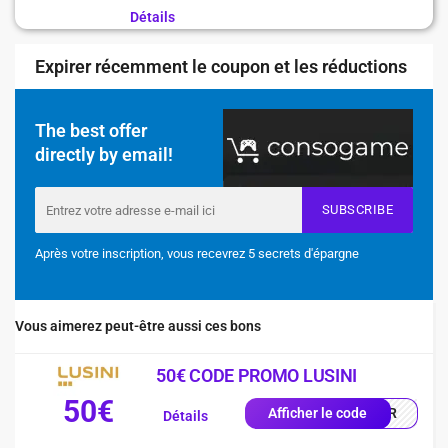
Détails
Expirer récemment le coupon et les réductions
The best offer
directly by email!
SUBSCRIBE
Après votre inscription, vous recevrez 5 secrets d'épargne
Vous aimerez peut-être aussi ces bons
50€ CODE PROMO LUSINI
50€
0-FR
Afficher le code
Détails