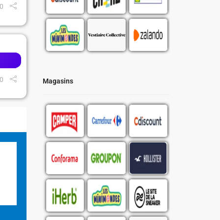
0
0
Magasins