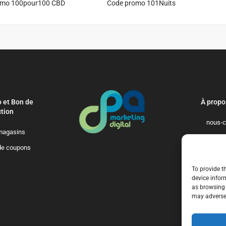
omo 100pour100 CBD
Code promo 101Nuits
 et Bon de
À propo
tion
nous-c
magasins
politique-de-
de coupons
qui-so
To provide t
device infor
as browsing 
may adversel