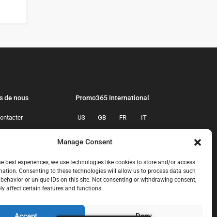
s de nous
Promo365 International
ontacter
US
GB
FR
IT
confidentialite
ES
NL
AU
BR
Manage Consent
mmes-nous
CA
MX
he best experiences, we use technologies like cookies to store and/or access
mation. Consenting to these technologies will allow us to process data such
behavior or unique IDs on this site. Not consenting or withdrawing consent,
y affect certain features and functions.
Accept
Deny