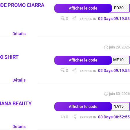
ODE PROMO CIARRA
FD20
Afficher le code
0
02
Days
09
:
19
:
52
EXPIRES IN
Détails
juin 29, 2026
I SHIRT
ME10
Afficher le code
0
02
Days
09
:
19
:
53
EXPIRES IN
Détails
juin 30, 2026
NANA BEAUTY
NA15
Afficher le code
0
03
Days
08
:
52
:
54
EXPIRES IN
Détails