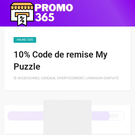
ONLINE CODE
10% Code de remise My
Puzzle
ACCESSORIES
,
CADEAUX
,
DIVERTISSEMENT
,
LIVRAISON GRATUITE
UZ25
Afficher le code