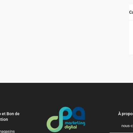
C
 et Bon de
À propo
tion
nous-c
magasins