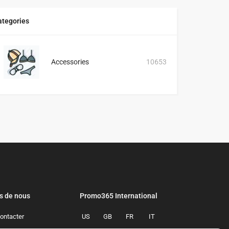
ategories
Accessories
10653
s de nous
Promo365 International
ontacter
US
GB
FR
IT