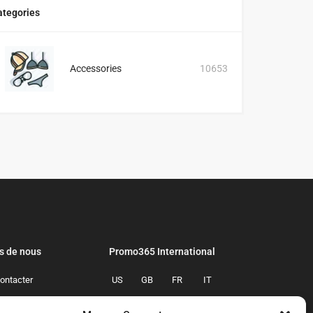
ategories
Accessories
10653
s de nous
Promo365 International
ontacter
US
GB
FR
IT
confidentialite
ES
NL
AU
BR