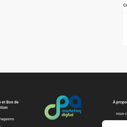
C
 et Bon de
À propo
tion
nous-c
magasins
politique-de-