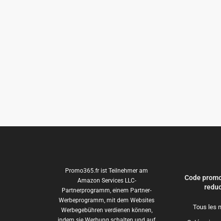
Promo365.fr ist Teilnehmer am
Code promo
Amazon Services LLC-
reduc
Partnerprogramm, einem Partner-
Werbeprogramm, mit dem Websites
Tous les 
Werbegebühren verdienen können,
indem sie Werbung schalten und auf