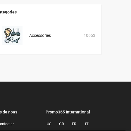
ategories
Accessories
10653
s de nous
Promo365 International
ontacter
US
GB
FR
IT