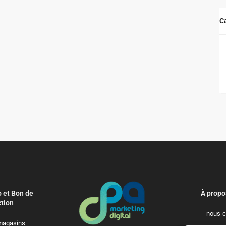
C
 et Bon de
À propo
tion
nous-c
magasins