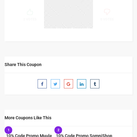
100%
SUCCESS
2 VOTES
0 VOTES
Share This Coupon
More Coupons Like This
1
2
10% Code Promo Muule
10% Code Promo SomniShop