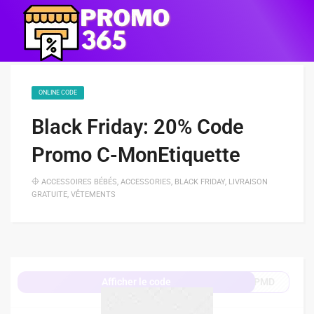
ONLINE CODE
Black Friday: 20% Code
Promo C-MonEtiquette
ACCESSOIRES BÉBÉS
,
ACCESSORIES
,
BLACK FRIDAY
,
LIVRAISON
GRATUITE
,
VÊTEMENTS
7PMD
Afficher le code