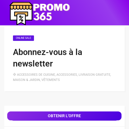
ONLINE SALE
Abonnez-vous à la
newsletter
ACCESSOIRES DE CUISINE
,
ACCESSORIES
,
LIVRAISON GRATUITE
,
MAISON & JARDIN
,
VÊTEMENTS
OBTENIR L'OFFRE