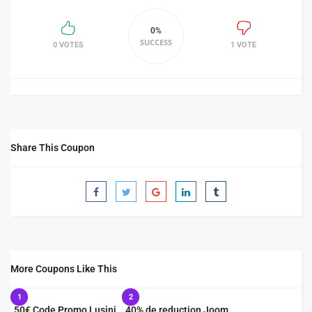
0%
SUCCESS
0 VOTES
1 VOTE
Share This Coupon
More Coupons Like This
1
2
50€ Code Promo Lusini
40% de reduction Joom